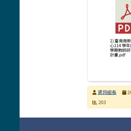
1) 臺南南
⼼114 學
學期教師研
計畫.pdf
發布者
資訊組長
2
發布日期
瀏覽次數
203
頁尾區域內容