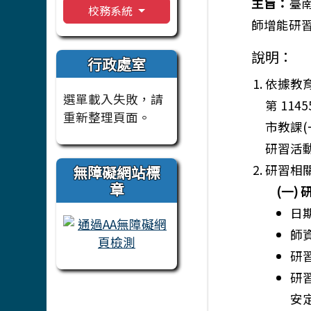
主旨：
臺南
校務系統
師增能研習
說明：
行政處室
依據教育
選單載入失敗，請
第 114
重新整理頁面。
市教課(
研習活
研習相
無障礙網站標
章
(一)
日期
師
研習
研
安定