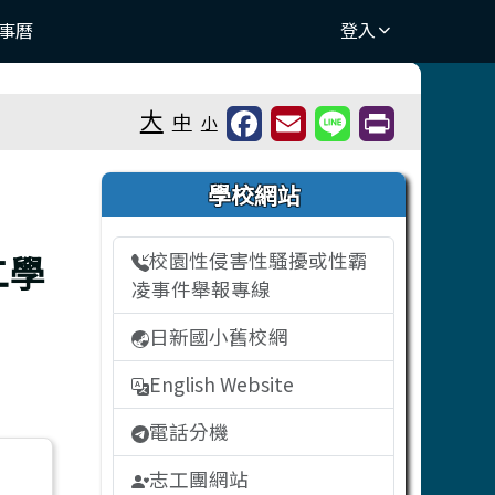
事曆
登入
⏸
大
中
小
右邊區域內容
學校網站
二學
校園性侵害性騷擾或性霸
凌事件舉報專線
日新國小舊校網
English Website
電話分機
志工團網站