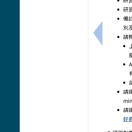
研習
研
備
別
請
上一筆：【轉知
請
mi
請
好