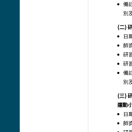
備
別
(二)
日期
師
研習
研
備
別
(三) 
運動
日期
師