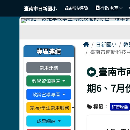
臺南市日新國小
導覽列
跳至主內容區
網站導覽
行政處室
臺南市日新國小
工具列
頁尾區域
主內容區域
Home
日新國小
教
左邊區域內容
專區連結
臺南市南新科技中
常用連結
回上頁
臺南市
教學資源專區
期6、7
政策宣導專區
標籤：
研習增能
家長/學生常用服務
成果網站