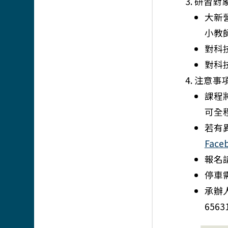
研習對
大新
小教
對科
對科
注意事
課程
可全
若有異
Face
報名
停車
承辦
6563