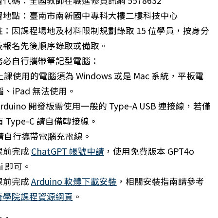
代碼：全國教師在職進修資訊網 5578632
習地點：臺南市南新國中專科大樓二樓科技中心
註：因課程場地及材料限制規劃錄取 15 位學員，按身分
及報名先後順序錄取或備取。
務必自行攜帶筆記型電腦：
】國立屏東大學教育學系協辦「115年Kebbi凱比機器
上課使用的電腦須為 Windows 或是 Mac 系統，平板電
腦、iPad 無法使用。
Arduino 開發板需使用一般的 Type-A USB 連接線，若僅
有 Type-C 請自備轉接線。
請自行攜帶電腦充電線。
課前完成
ChatGPT 帳號申請
，使用免費版本 GPT4o
ni 即可。
課前完成
Arduino 軟體下載安裝
，相關安裝指南請參考
奇學院課程資源網頁
。