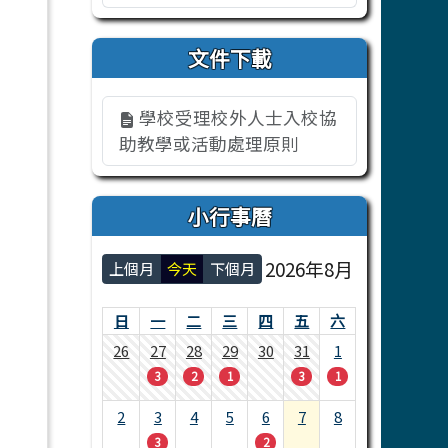
文件下載
學校受理校外人士入校協
助教學或活動處理原則
小行事曆
2026年8月
上個月
今天
下個月
日
一
二
三
四
五
六
26
27
28
29
30
31
1
3
2
1
3
1
2
3
4
5
6
7
8
3
2