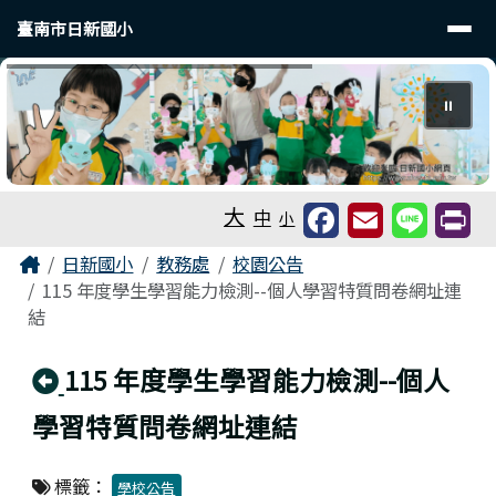
臺南市日新國小
導覽列
跳至主內容區
臺南市日新國小
⏸
工具列
大
中
小
頁尾區域
主內容區域
Home
日新國小
教務處
校園公告
115 年度學生學習能力檢測--個人學習特質問卷網址連
結
回上頁
115 年度學生學習能力檢測--個人
學習特質問卷網址連結
標籤：
學校公告