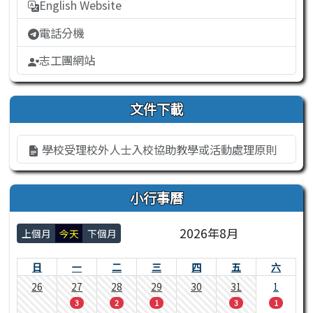
English Website
電話分機
志工團網站
文件下載
學校受理校外人士入校協助教學或活動處理原則
小行事曆
2026年8月
上個月
今天
下個月
日
一
二
三
四
五
六
26
27
28
29
30
31
1
3
2
1
3
1