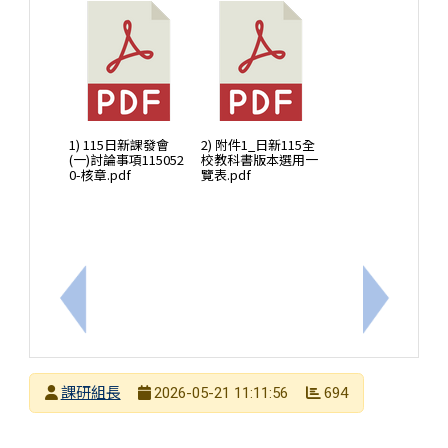
1) 115日新課發會
2) 附件1_日新115全
(一)討論事項115052
校教科書版本選用一
0-核章.pdf
覽表.pdf
上一筆：臺南市仁德科技中心辦理114學年度第2學
下一筆：
發布者
課研組長
694
2026-05-21 11:11:56
發布日期
瀏覽次數