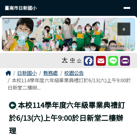
臺南市日新國小
導覽列
跳至主內容區
臺南市日新國小
⏸
工具列
大
中
小
頁尾區域
主內容區域
Home
日新國小
教務處
校園公告
本校114學年度六年級畢業典禮訂於6/13(六)上午9:00於
日新堂二樓辦...
回上頁
本校114學年度六年級畢業典禮訂
於6/13(六)上午9:00於日新堂二樓辦
理