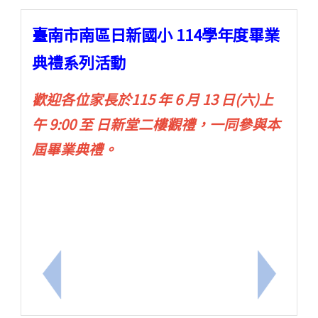
臺南市南區日新國小 114學年度畢業
典禮系列活動
歡迎各位家長於115 年 6 月 13 日(六)上
午 9:00 至 日新堂二樓觀禮，一同參與本
屆畢業典禮。
上一筆：臺南市日新國小114學年度 「卡禾貝企業才
下一筆：臺