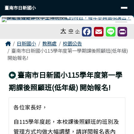
臺南市日新國小
導覽列
跳至主內容區
臺南市日新國小
工具列
⏸
大
中
小
頁尾區域
主內容區域
Home
日新國小
教務處
校園公告
臺南市日新國小115學年度第一學期課後照顧班(低年級)
開始報名!
回上頁
臺南市日新國小115學年度第一學
期課後照顧班(低年級) 開始報名!
各位家長好，
自115學年度起，本校課後照顧班的班別及
管理方式均做大幅調整，請詳閱報名表內