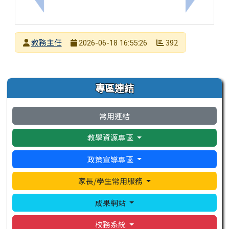
上一筆：臺南市日新國小115學年度第一學期課後照顧班
下一筆：
發布者
教務主任
392
2026-06-18 16:55:26
發布日期
瀏覽次數
左邊區域內容
專區連結
常用連結
教學資源專區
政策宣導專區
家長/學生常用服務
成果網站
校務系統