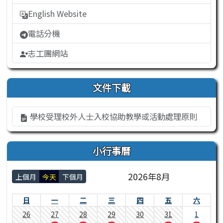
English Website
電話分機
志工團網站
文件下載
學校受理校外人士入校協助教學或活動處理原則
小行事曆
2026年8月
上個月
今天
下個月
日
一
二
三
四
五
六
26
27
28
29
30
31
1