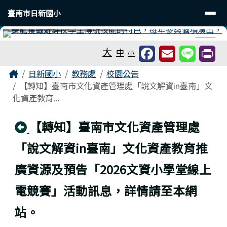
臺南市日新國小
導覽列
跳至主內容區
臺南市日新國小
工具列
⏸
大
中
小
頁尾區域
主內容區域
Home
日新國小
教務處
校園公告
【轉知】臺南市文化資產管理處「說文解資in臺南」文
化資產教育...
回上頁
【轉知】臺南市文化資產管理處
「說文解資in臺南」文化資產教育推
廣資源及預告「2026文資小學堂線上
電競賽」活動訊息，詳情請至本網
站。