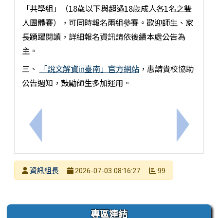
「共學組」（18歲以下與超過18歲成人各1名之雙
人團體賽），可同時報名兩組參賽。歡迎師生、家
長踴躍閱讀，詳細報名資訊請依後續本處公告為
主。
三、
「說文解資in臺南」官方網站
，惠請貴校協助
公告週知，鼓勵師生多加運用。
上一筆：【轉知】國立臺灣師範大學辦理「運算思維
下一筆：
發布者
資訊組長
99
2026-07-03 08:16:27
發布日期
瀏覽次數
左邊區域內容
專區連結