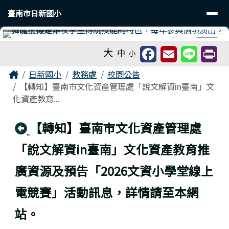
臺南市日新國小
導覽列
跳至主內容區
臺南市日新國小
工具列
⏸
大
中
小
頁尾區域
主內容區域
Home
日新國小
教務處
校園公告
【轉知】臺南市文化資產管理處「說文解資in臺南」文
化資產教育...
回上頁
【轉知】臺南市文化資產管理處
「說文解資in臺南」文化資產教育推
廣資源及預告「2026文資小學堂線上
電競賽」活動訊息，詳情請至本網
站。