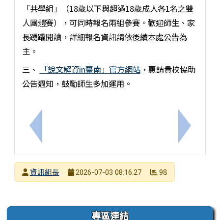
「共學組」（18歲以下與超過18歲成人各1名之雙
人團體賽），可同時報名兩組參賽。歡迎師生、家
長踴躍閱讀，詳細報名資訊請依後續本處公告為
主。
三、
「說文解資in臺南」官方網站
，惠請貴校協助
公告週知，鼓勵師生多加運用。
上一筆：【轉知】國立臺灣師範大學辦理「運算思維
下一筆：
發布者
資訊組長
98
2026-07-03 08:16:27
發布日期
瀏覽次數
左邊區域內容
專區連結