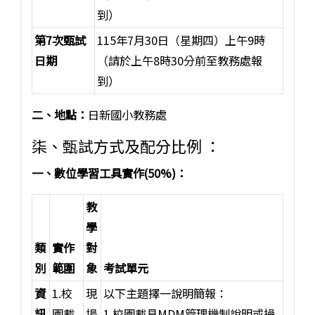
到）
第7次甄試
115年7月30日（星期四）上午9時
日期
（請於上午8時30分前至教務處報
到）
二、地點：
日新國小教務處
柒、甄試方式及配分比例 ：
一、數位學習工具實作(50%)：
教
學
類
實作
對
別
範圍
象
考試單元
資
1.校
現
以下主題擇一說明簡報：
訊
園載
場
1.校園載具MDM管理機制說明或操