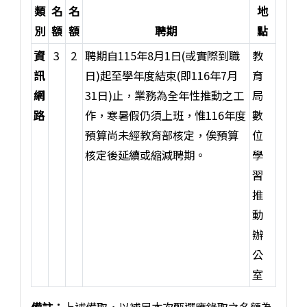
類
名
名
地
別
額
額
聘期
點
資
3
2
聘期自115年8月1日(或實際到職
教
訊
日)起至學年度結束(即116年7月
育
網
31日)止，業務為全年性推動之工
局
路
作，寒暑假仍須上班，惟116年度
數
預算尚未經教育部核定，俟預算
位
核定後延續或縮減聘期。
學
習
推
動
辦
公
室
備註：
上述備取，以補足本次甄選應錄取之名額為