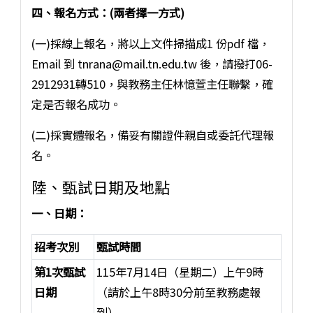
四、報名方式：(兩者擇一方式)
(一)採線上報名，將以上文件掃描成1 份pdf 檔，
Email 到 tnrana@mail.tn.edu.tw 後，請撥打06-
2912931轉510，與教務主任林憶萱主任聯繫，確
定是否報名成功。
(二)採實體報名，備妥有關證件親自或委託代理報
名。
陸、甄試日期及地點
一、日期：
招考次別
甄試時間
第1次甄試
115年7月14日（星期二）上午9時
日期
（請於上午8時30分前至教務處報
到）