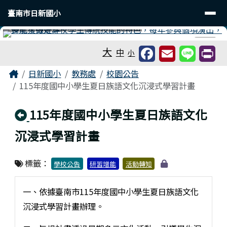
臺南市日新國小
導覽列
跳至主內容區
臺南市日新國小
工具列
⏸
大
中
小
頁尾區域
主內容區域
Home
日新國小
教務處
校園公告
115年度國中小學生夏日族語文化沉浸式學習計畫
回上頁
115年度國中小學生夏日族語文化
沉浸式學習計畫
標籤：
學校公告
研習增能
活動轉知
一、依據臺南市115年度國中小學生夏日族語文化
沉浸式學習計畫辦理。