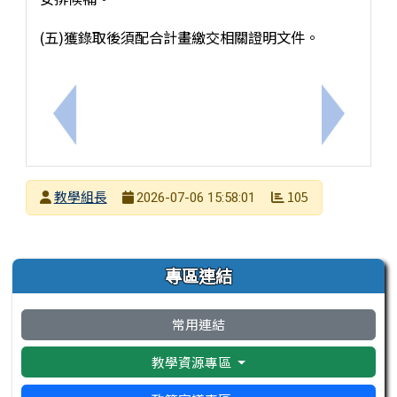
(五)獲錄取後須配合計畫繳交相關證明文件。
上一筆：115年度國中小學生夏日族語文化沉浸式學
下一筆：
發布者
教學組長
105
2026-07-06 15:58:01
發布日期
瀏覽次數
左邊區域內容
專區連結
常用連結
教學資源專區