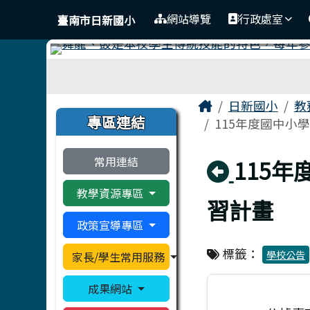
臺南市日新國小
導覽列
跳至主內容區
網站導覽
行政處室
臺南市日新國小
工具列
頁尾區域
主內容區域
Home
日新國小
教
左邊區域內容
專區連結
115年度國中小
常用連結
回上頁
115
教學資源專區
習計畫
政策宣導專區
標籤：
學校公告
家長/學生常用服務
成果網站