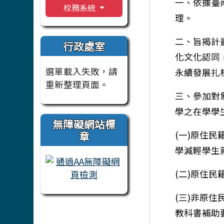
一、依據臺
校務系統
理。
二、旨揭計
行政處室
化文化認同
選單載入失敗，請
永續發展扎
重新整理頁面。
三、參加對
學之在學學
無障礙網站標
章
(一)原住
學減輕學生
(二)原住
(三)非原
教科書補助