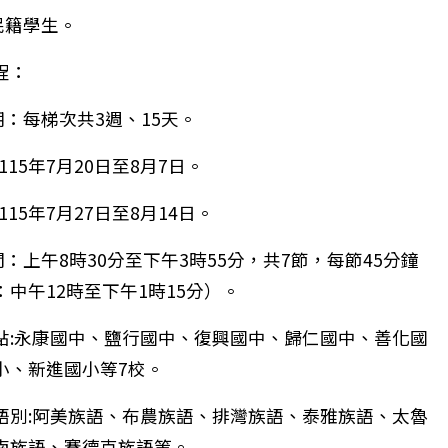
民籍學生。
程：
期：每梯次共3週、15天。
115年7月20日至8月7日。
115年7月27日至8月14日。
市教育局數位學習推動辦公室115學年度數位學習長期代
間：上午8時30分至下午3時55分，共7節，每節45分鐘
中午12時至下午1時15分）。
點:永康國中、鹽行國中、復興國中、歸仁國中、善化國
小、新進國小等7校。
語別:阿美族語、布農族語、排灣族語、泰雅族語、太魯
南族語、賽德克族語等。