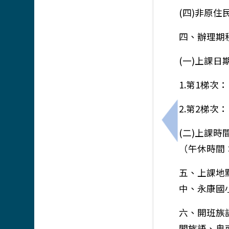
(四)非原住
四、辦理期
(一)上課日
1.第1梯次：
2.第2梯次：
上一筆：臺南
(二)上課時
（午休時間：
五、上課地
中、永康國
六、開班族
閣族語、卑