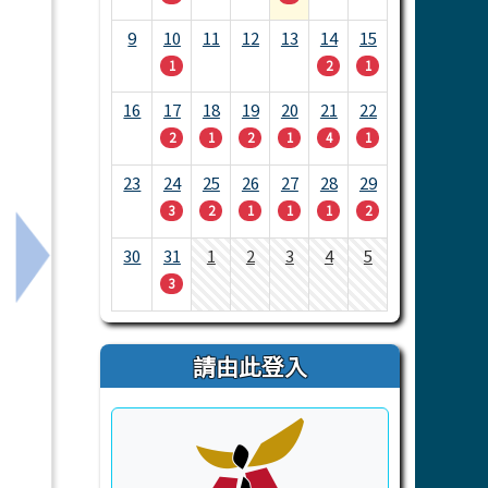
9
10
11
12
13
14
15
1
2
1
16
17
18
19
20
21
22
2
1
2
1
4
1
23
24
25
26
27
28
29
3
2
1
1
1
2
30
31
1
2
3
4
5
理教師第一次甄選結果暨第二次公告
下一筆：115年度國中小學生夏日族語文化沉浸式學
3
請由此登入