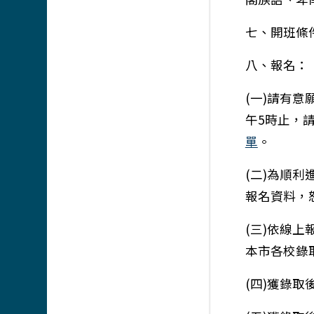
七、開班條
八、報名：
(一)請有意
午5時止，
單
。
(二)為順
報名資料，
(三)依線
本市各校錄
(四)獲錄