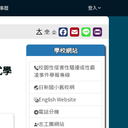
事曆
登入
⏸
大
中
小
右邊區域內容
學校網站
式學
校園性侵害性騷擾或性霸
凌事件舉報專線
日新國小舊校網
English Website
電話分機
志工團網站