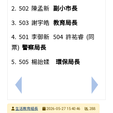
2. 502 陳孟新
副小市長
3. 503 謝宇皓
教育局長
4. 501 李御新 504 許祐睿 (同
票)
警察局長
5. 505 楊詒媃
環保局長
上一筆：6月份菜單
下一筆：檢
發布者
生活教育組長
288
2026-05-27 15:40:46