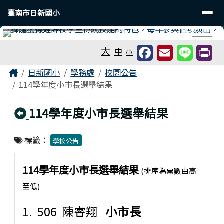
臺南市日新國小
導覽列
跳至主內容區
臺南市日新國小
工具列
⏸
大
中
小
頁尾區域
主內容區域
Home
日新國小
學務處
校園公告
114學年度小市長選舉結果
回上頁
114學年度小市長選舉結果
標籤：
學校公告
114學年度小市長選舉結果
(排序為票數由高
至低)
1. 506 陳睿翔
小市長