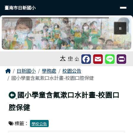
臺南市日新國小
導覽列
跳至主內容區
臺南市日新國小
⏸
工具列
大
中
小
頁尾區域
主內容區域
Home
日新國小
學務處
校園公告
國小學童含氟漱口水計畫-校園口腔保健
回上頁
國小學童含氟漱口水計畫-校園口
腔保健
標籤：
學校公告