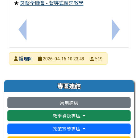
★
牙醫全聯會 - 督導式潔牙教學
上一筆：衛武營國家藝術文化中心校園購票優惠暨百
下一筆：2
發布者
護理師
519
2026-04-16 10:23:48
發布日期
瀏覽次數
左邊區域內容
專區連結
常用連結
教學資源專區
政策宣導專區