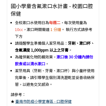
國小學童含氟漱口水計畫 - 校園口腔
保健
全校漱口水使用日為
每週二
，每次使用量為
10cc
，漱口時間需達
1 分鐘
。 執行方式請參考
下方
請提醒學生準備個人潔牙用品：
牙刷、漱口杯、
含氟濃度 1,000ppm 以上之牙膏
。
為確保氟化物防齲效果，
漱口後 30 分鐘內請勿
飲食或以清水漱口
。
潔牙用具（牙刷、牙膏、漱口杯）與小量杯使用
完畢後，請引導學生個別清洗瀝乾並妥善收納保
管，以避免交叉感染。
請參考：
★
臺南市防疫小學堂專區 - 口腔保健