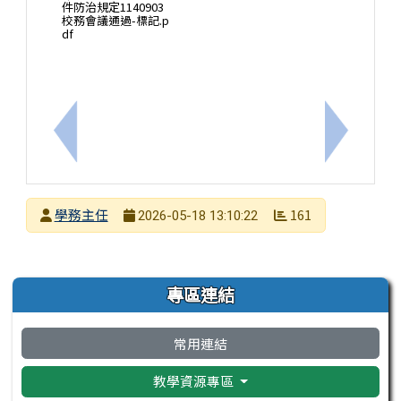
件防治規定1140903
校務會議通過-標記.p
df
上一筆：校園生活問卷
下一筆：【
發布者
學務主任
161
2026-05-18 13:10:22
發布日期
瀏覽次數
左邊區域內容
專區連結
常用連結
教學資源專區