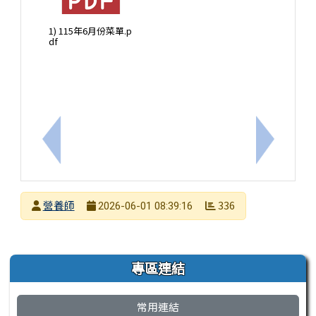
1) 115年6月份菜單.p
df
上一筆：臺南市動物防疫保護處「115年度臺南市國
下一筆：1
發布者
營養師
336
2026-06-01 08:39:16
發布日期
瀏覽次數
左邊區域內容
專區連結
常用連結