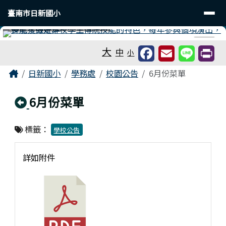
臺南市日新國小
導覽列
跳至主內容區
臺南市日新國小
工具列
⏸
大
中
小
頁尾區域
主內容區域
Home
日新國小
學務處
校園公告
6月份菜單
回上頁
6月份菜單
標籤：
學校公告
詳如附件