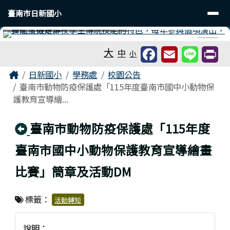
臺南市日新國小
導覽列
跳至主內容區
臺南市日新國小
工具列
⏸
大
中
小
頁尾區域
主內容區域
Home
日新國小
學務處
校園公告
臺南市動物防疫保護處「115年度臺南市國中小動物保
護教育宣導繪...
回上頁
臺南市動物防疫保護處「115年度
臺南市國中小動物保護教育宣導繪畫
比賽」簡章及活動DM
標籤：
活動轉知
說明：