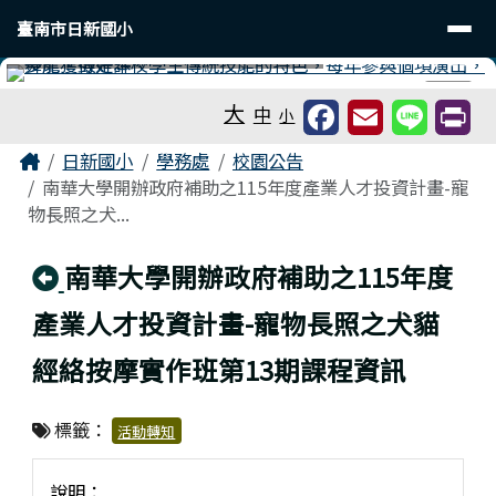
臺南市日新國小
導覽列
跳至主內容區
臺南市日新國小
工具列
⏸
大
中
小
頁尾區域
主內容區域
Home
日新國小
學務處
校園公告
南華大學開辦政府補助之115年度產業人才投資計畫-寵
物長照之犬...
回上頁
南華大學開辦政府補助之115年度
產業人才投資計畫-寵物長照之犬貓
經絡按摩實作班第13期課程資訊
標籤：
活動轉知
說明：