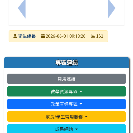
上一筆：《滑手機前先想一下！你的數位安全指南》
下一筆：
發布者
衛生組長
151
2026-06-01 09:13:26
發布日期
瀏覽次數
左邊區域內容
專區連結
常用連結
教學資源專區
政策宣導專區
家長/學生常用服務
成果網站