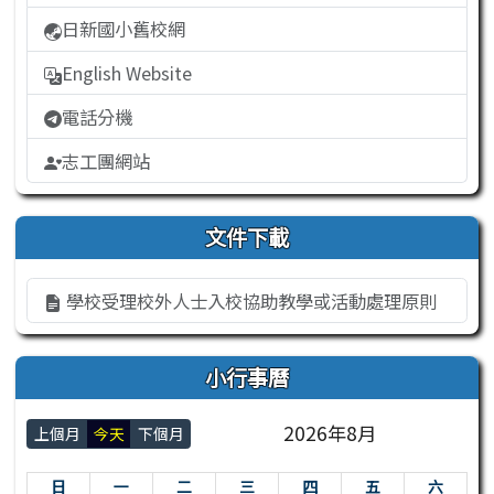
日新國小舊校網
English Website
電話分機
志工團網站
文件下載
學校受理校外人士入校協助教學或活動處理原則
小行事曆
2026年8月
上個月
今天
下個月
日
一
二
三
四
五
六