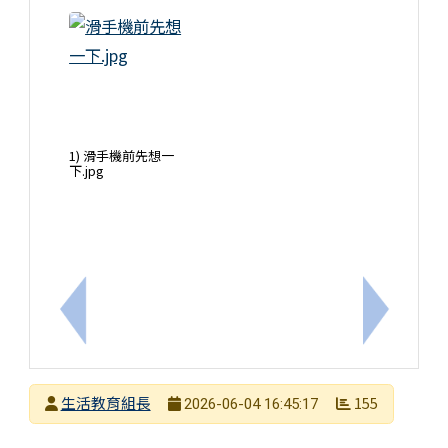
1) 滑手機前先想一
下.jpg
上一筆：2026年啦啦隊暑期育樂營
下一筆：
發布者
生活教育組長
155
2026-06-04 16:45:17
發布日期
瀏覽次數