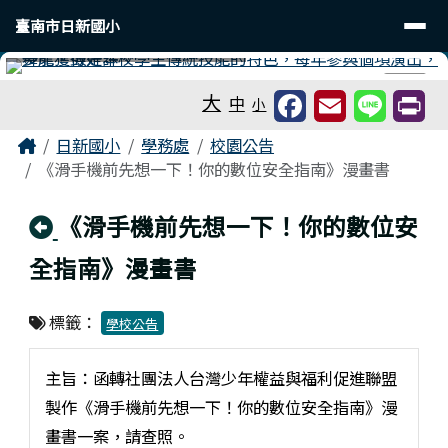
臺南市日新國小
導覽列
跳至主內容區
臺南市日新國小
工具列
⏸
大
中
小
頁尾區域
主內容區域
Home
日新國小
學務處
校園公告
《滑手機前先想一下！你的數位安全指南》漫畫書
回上頁
《滑手機前先想一下！你的數位安
全指南》漫畫書
標籤：
學校公告
主旨：函轉社團法人台灣少年權益與福利促進聯盟
製作《滑手機前先想一下！你的數位安全指南》漫
畫書一案，請查照。