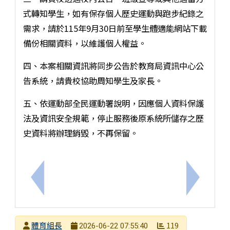
式轉知學生，如有保存個人歷史運動與跑步紀錄之
需求，請於115年9月30日前至學生體適能網站下載
備份相關資料，以維護個人權益。
四、本案相關資訊將同步公告於教育局資訊中心公
告系統，請貴校協助周知學生及家長。
五、依運動部全民運動署說明，因應個人資料保護
法及資訊安全規範，停止服務後原系統所儲存之歷
史資料將辦理銷毀，不再保留。
上一筆：「《虎姑婆和他的朋友》音樂才藝大賽」
下一筆：「
發布者
體育組長
119
2026-06-22 07:55:40