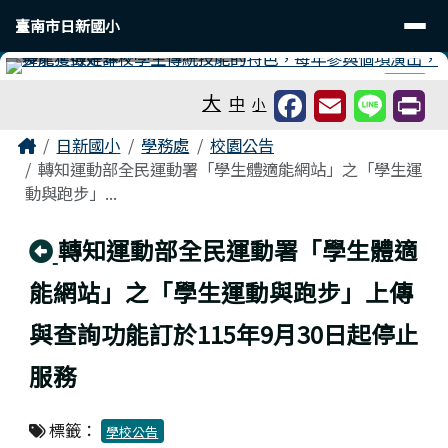
臺南市日新國小
導覽列
跳至主內容區
臺南市日新國小
工具列
⏸
大
中
小
頁尾區域
主內容區域
Home
日新國小
學務處
校園公告
轉知運動部全民運動署「學生體適能網站」之「學生運
動與跑步」...
回上頁
轉知運動部全民運動署「學生體適
能網站」之「學生運動與跑步」上傳
與查詢功能訂於115年9月30日起停止
服務
標籤：
學校公告