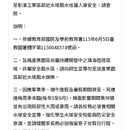
至彰濱工業區鄰近水域戲水维護人身安全，請查
照。
說明：
一、依據教育部國民及學前教育署115年6月5日臺
教國署體字第1150048574號函。
二、旨揭產業園區尚屬持續開發中之填海造陸區
域，非屬安全戲水區，請向師生宣導勿至該產業園
區鄰近水域戲水娛樂。
三、因應畢業季、端午連假及暑假期間將至，另適
逢梅雨季來臨(每年5至6月)，鋒面影響期間常伴隨
並有出現局部性大雨或豪雨，請各校務必落實相關
水域安全宣導，強化學生水域安全知能與防災安全
意識，並請提醒家長務必加強留意子女假日行蹤，