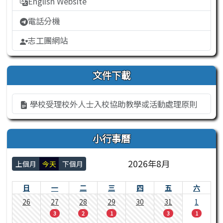
English Website
電話分機
志工團網站
文件下載
學校受理校外人士入校協助教學或活動處理原則
小行事曆
2026年8月
上個月
今天
下個月
日
一
二
三
四
五
六
26
27
28
29
30
31
1
3
2
1
3
1