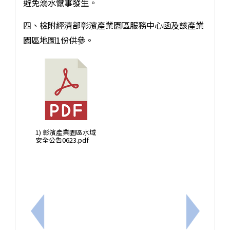
避免溺水憾事發生。
四、檢附經濟部彰濱產業園區服務中心函及該產業
園區地圖1份供參。
1) 彰濱產業園區水域
安全公告0623.pdf
上一筆：音樂劇《史瑞克》相關資訊
下一筆：