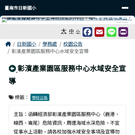
臺南市日新國小
導覽列
跳至主內容區
臺南市日新國小
工具列
⏸
大
中
小
頁尾區域
主內容區域
Home
日新國小
學務處
校園公告
彰濱產業園區服務中心水域安全宣導
回上頁
彰濱產業園區服務中心水域安全宣
導
標籤：
學校公告
主旨：函轉經濟部彰濱產業園區服務中心（鹿港、
線西、崙尾）危險資訊，周遭海域水深危險，不宜
從事水上活動，請各校加強水域安全事項及宣導勿