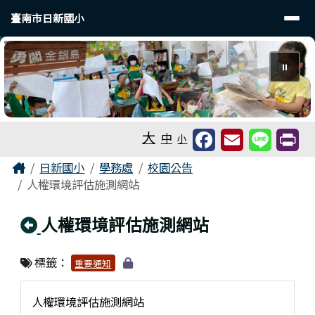
臺南市日新國小
導覽列
跳至主內容區
臺南市日新國小
⏸
工具列
大
中
小
頁尾區域
主內容區域
Home
日新國小
學務處
校園公告
人權環境評估施測網站
回上頁
人權環境評估施測網站
標籤：
重要通知
人權環境評估施測網站