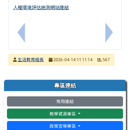
人權環境評估施測網站連結
上一筆：2026嘉大天文營
下一筆：轉
發布者
生活教育組長
567
2026-04-14 11:11:14
發布日期
瀏覽次數
左邊區域內容
專區連結
常用連結
教學資源專區
政策宣導專區