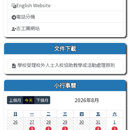
English Website
電話分機
志工團網站
文件下載
學校受理校外人士入校協助教學或活動處理原則
小行事曆
2026年8月
上個月
今天
下個月
日
一
二
三
四
五
六
26
27
28
29
30
31
1
3
2
1
3
1