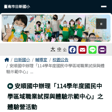
臺南市日新國小
導覽列
跳至主內容區
臺南市日新國小
⏸
工具列
大
中
小
頁尾區域
主內容區域
Home
日新國小
輔導室
校園公告
安順國中辦理「114學年度國民中學區域職業試探與體
驗示範中心」...
回上頁
安順國中辦理「114學年度國民中
學區域職業試探與體驗示範中心」之
體驗營活動