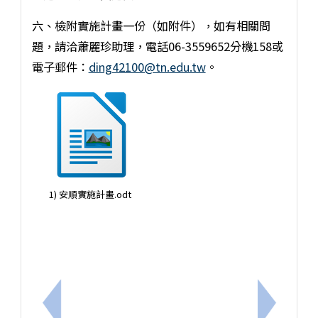
六、檢附實施計畫一份（如附件），如有相關問
題，請洽蕭麗珍助理，電話06-3559652分機158或
電子郵件：
ding42100@tn.edu.tw
。
1) 安順實施計畫.odt
上一筆：轉知清華大學師培中心辦理「SEL 如何成
下一筆：1