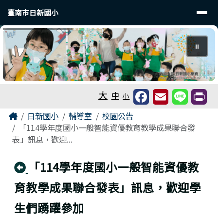
臺南市日新國小
導覽列
跳至主內容區
臺南市日新國小
⏸
工具列
大
中
小
頁尾區域
主內容區域
Home
日新國小
輔導室
校園公告
「114學年度國小一般智能資優教育教學成果聯合發
表」訊息，歡迎...
回上頁
「114學年度國小一般智能資優教
育教學成果聯合發表」訊息，歡迎學
生們踴躍參加