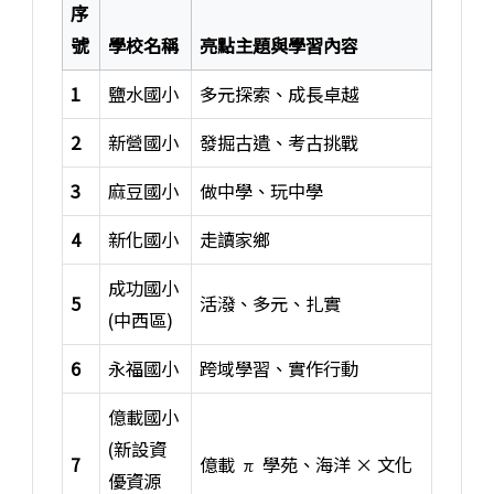
序
號
學校名稱
亮點主題與學習內容
1
鹽水國小
多元探索、成長卓越
2
新營國小
發掘古遺、考古挑戰
3
麻豆國小
做中學、玩中學
4
新化國小
走讀家鄉
成功國小
5
活潑、多元、扎實
(中西區)
6
永福國小
跨域學習、實作行動
億載國小
(新設資
7
億載 π 學苑、海洋 × 文化
優資源