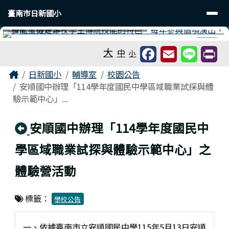
臺南市日新國小
導覽列
跳至主內容區
臺南市日新國小
工具列
⏸
大
中
小
頁尾區域
主內容區域
Home
日新國小
輔導室
校園公告
安順國中辦理「114學年度國民中學區域職業試探與體
驗示範中心」...
回上頁
安順國中辦理「114學年度國民中
學區域職業試探與體驗示範中心」之
體驗營活動
標籤：
學校公告
一、依據臺南市立安順國民中學115年5月13日安順