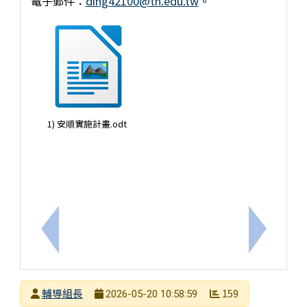
電子郵件：
ding42100@tn.edu.tw
。
1) 安順實施計畫.odt
上一筆：轉知清華大學師培中心辦理「SEL 如何成
下一筆：1
發布者
輔導組長
159
2026-05-20 10:58:59