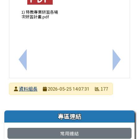
1) 特教專業研習各場
次研習計畫.pdf
上一筆：教育部國民及學前教育署辦理115年度弘揚孝
下一筆：
發布者
資料組長
177
2026-05-25 14:07:31
發布日期
瀏覽次數
左邊區域內容
專區連結
常用連結