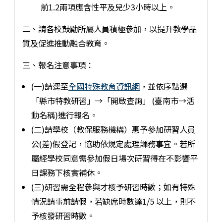
前1.2兩項應含性平及兒少3小時以上。
二、請各校鼓勵所屬人員積極參加，以提升教學品
質及促進推動融合教育。
三、報名注意事項：
(一)請逕至
全國特殊教育資訊網
，並依序點選
「縣市特教研習」→「開啟查詢」 (臺南市→活
動名稱)進行報名。
(二)請學校（教保服務機構）惠予參加研習人員
公(差)假登記，協助依規定處理課務事宜。若所
屬經學校同意需參加假日場次研習得在不影響平
日課務下核實補休。
(三)研習需全程參與才核予研習時數；如有特殊
情況請事前請假，若缺席時數達1/5 以上，則不
予核發研習時數。