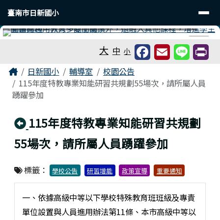
臺南市日新國小
導覽列
跳至主內容區
臺南市日新國小
工具列
⏸
大
中
小
頁尾區域
主內容區域
Home
日新國小
輔導室
校園公告
115年度特教專業知能研習共規劃55場次，請所屬人員
踴躍參加
回上頁
115年度特教專業知能研習共規劃
55場次，請所屬人員踴躍參加
標籤：
學校公告
研習增能
政策宣導
重要通知
一、依據高級中等以下學校特殊教育班班級及專責
單位設置與人員進用辦法第11條、本市高級中等以