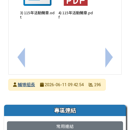
3) 115年活動簡章.od
4) 115年活動簡章.pd
t
f
上一筆：公告本校115年度暑假服務學習計畫
下一筆：
發布者
輔導組長
196
2026-06-11 09:42:54
發布日期
瀏覽次數
左邊區域內容
專區連結
常用連結