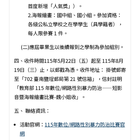
首度新增「人氣獎」）。
2.海報繪畫：國中組、國小組。參加資格：
各級公私立學校之在學學生（具學籍者），
每人限參賽 1 件。
(二)應屆畢業生以後續報到之學制為參加組別。
四、收件時間115年5月22日（五）起至 115年8月
19日（三）止，以郵戳為憑。收件地址： 掛號郵寄
至「702 臺南鹽埕郵局第 21 號信箱」，信封註明
「教育部 115 年數位/網路性別暴力防治——短影
音暨海報繪畫比賽-魏小姐收」。
五、 聯絡資訊：
活動官網：
115年數位/網路性別暴力防治比賽官
網