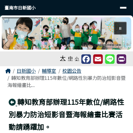
臺南市日新國小
導覽列
跳至主內容區
臺南市日新國小
⏸
工具列
大
中
小
頁尾區域
主內容區域
Home
日新國小
輔導室
校園公告
轉知教育部辦理115年數位/網路性別暴力防治短影音暨
海報繪畫比...
回上頁
轉知教育部辦理115年數位/網路性
別暴力防治短影音暨海報繪畫比賽活
動請踴躍加。