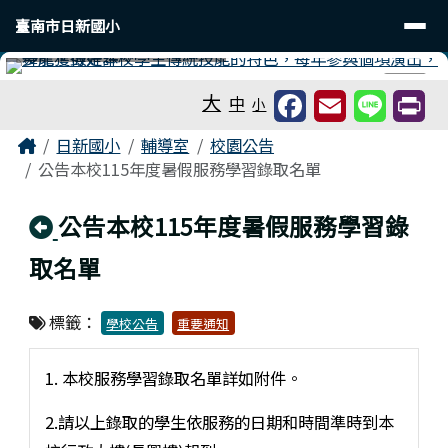
臺南市日新國小
導覽列
跳至主內容區
臺南市日新國小
工具列
⏸
大
中
小
頁尾區域
主內容區域
Home
日新國小
輔導室
校園公告
公告本校115年度暑假服務學習錄取名單
回上頁
公告本校115年度暑假服務學習錄
取名單
標籤：
學校公告
重要通知
1. 本校服務學習錄取名單詳如附件。
2.請以上錄取的學生依服務的日期和時間準時到本