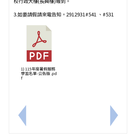
校行政大樓(長興樓)報到。
3.如要請假請來電告知。2912931#541 、#531
1) 115年度暑假服務
學習名單-公告版 .pd
f
上一筆：轉知衛生局與奇美醫療財團法人奇美醫院共
下一筆：