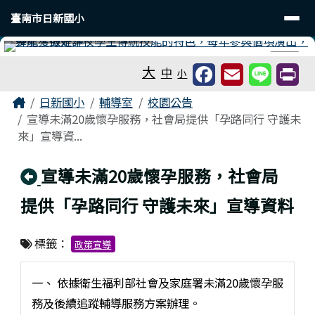
臺南市日新國小
導覽列
跳至主內容區
臺南市日新國小
工具列
⏸
大
中
小
頁尾區域
主內容區域
Home
日新國小
輔導室
校園公告
宣導未滿20歲懷孕服務，社會局提供「孕路同行 守護未
來」宣導資...
回上頁
宣導未滿20歲懷孕服務，社會局
提供「孕路同行 守護未來」宣導資料
標籤：
政策宣導
一、 依據衛生福利部社會及家庭署未滿20歲懷孕服
務及後續追蹤輔導服務方案辦理。