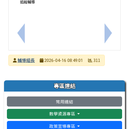
追蹤輔導
上一筆：轉知財團法人正覺教育基金會辦理生命教育
下一筆：
發布者
輔導組長
311
2026-04-16 08:49:01
發布日期
瀏覽次數
左邊區域內容
專區連結
常用連結
教學資源專區
政策宣導專區