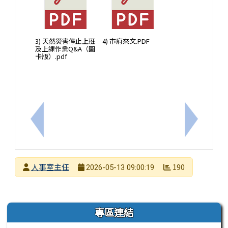
3) 天然災害停止上班
4) 市府來文.PDF
及上課作業Q&A（圖
卡版）.pdf
上一筆：【轉知】內政部115年「遇見心動時」第1-
下一筆：
發布者
人事室主任
190
2026-05-13 09:00:19
發布日期
瀏覽次數
左邊區域內容
專區連結