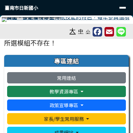
臺南市日新國小
導覽列
跳至主內容區
臺南市日新國小
工具列
⏸
大
中
小
頁尾區域
主內容區域
所選模組不存在！
左邊區域內容
專區連結
常用連結
教學資源專區
政策宣導專區
家長/學生常用服務
成果網站