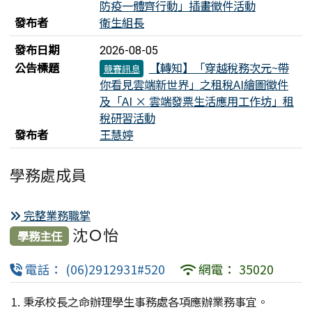
防疫一體齊行動」插畫徵件活動
發布者
衛生組長
發布日期
2026-08-05
公告標題
【轉知】「穿越稅務次元~帶
競賽訊息
你看見雲端新世界」之租稅AI繪圖徵件
及「AI × 雲端發票生活應用工作坊」租
稅研習活動
發布者
王慧婷
學務處成員
完整業務職掌
沈Ｏ怡
學務主任
電話： (06)2912931#520
網電： 35020
秉承校長之命辦理學生事務處各項應辦業務事宜。