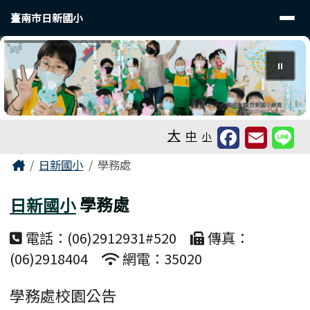
臺南市日新國小
導覽列
跳至主內容區
臺南市日新國小
⏸
工具列
大
中
小
頁尾區域
主內容區域
Home
日新國小
學務處
日新國小
學務處
電話：(06)2912931#520
傳真：
(06)2918404
網電：35020
學務處校園公告