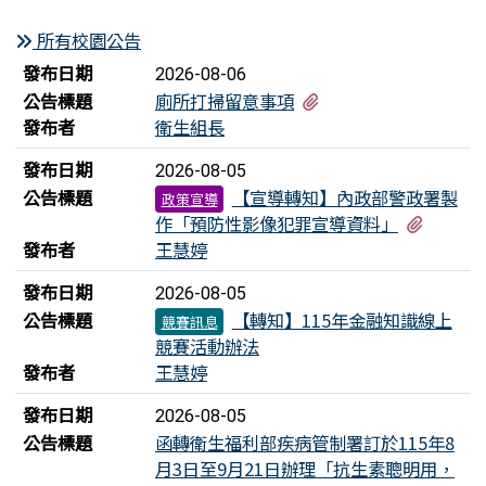
所有校園公告
新聞列表
發布日期
2026-08-06
有5個附檔
公告標題
廁所打掃留意事項
發布者
衛生組長
發布日期
2026-08-05
公告標題
【宣導轉知】內政部警政署製
政策宣導
有1個
作「預防性影像犯罪宣導資料」
發布者
王慧婷
發布日期
2026-08-05
公告標題
【轉知】115年金融知識線上
競賽訊息
競賽活動辦法
發布者
王慧婷
發布日期
2026-08-05
公告標題
函轉衛生福利部疾病管制署訂於115年8
月3日至9月21日辦理「抗生素聰明用，