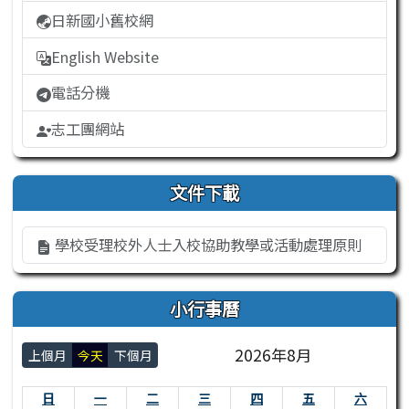
日新國小舊校網
English Website
電話分機
志工團網站
文件下載
學校受理校外人士入校協助教學或活動處理原則
小行事曆
2026年8月
上個月
今天
下個月
日
一
二
三
四
五
六